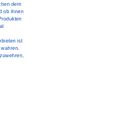
schen dem
d ob ihnen
 Produkten
al
bieten ist
u wahren.
bzuwehren,