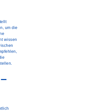
ellt
n, um die
ine
ht wissen
wischen
mpfehlen,
die
tellen.
 –
tlich