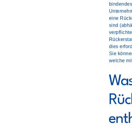
bindendes
Unternehm
eine Rücke
sind (abh
verpflicht
Rückerstat
dies erfor
Sie könne
welche mi
Was 
Rüc
ent